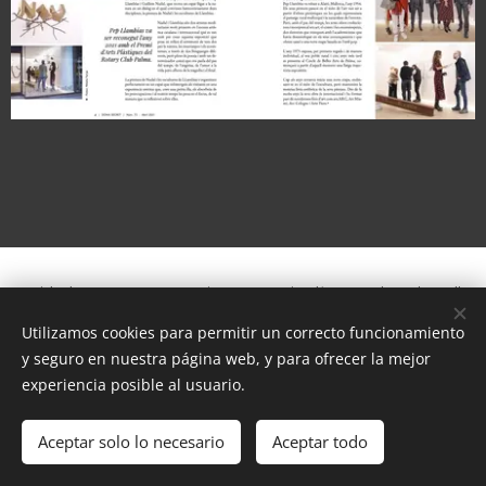
Untitled Art Contemporani Carrer Maria Plà, 31 Andorra la Vella,
Andorra
Utilizamos cookies para permitir un correcto funcionamiento
y seguro en nuestra página web, y para ofrecer la mejor
Cookies
experiencia posible al usuario.
Idiomas
Español
English
Aceptar solo lo necesario
Aceptar todo