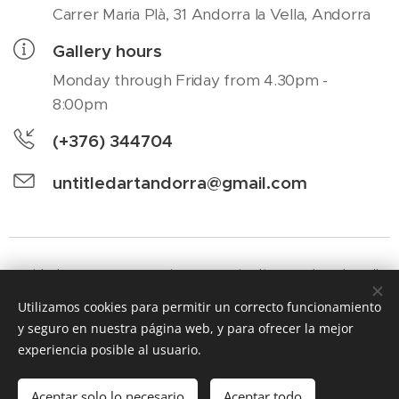
Carrer Maria Plà, 31 Andorra la Vella, Andorra
Gallery hours
Monday through Friday from 4.30pm -
8:00pm
(+376) 344704
untitledartandorra@gmail.com
Untitled Art Contemporani Carrer Maria Plà, 31 Andorra la Vella,
Andorra
Utilizamos cookies para permitir un correcto funcionamiento
y seguro en nuestra página web, y para ofrecer la mejor
Cookies
experiencia posible al usuario.
Languages
Español
English
Aceptar solo lo necesario
Aceptar todo